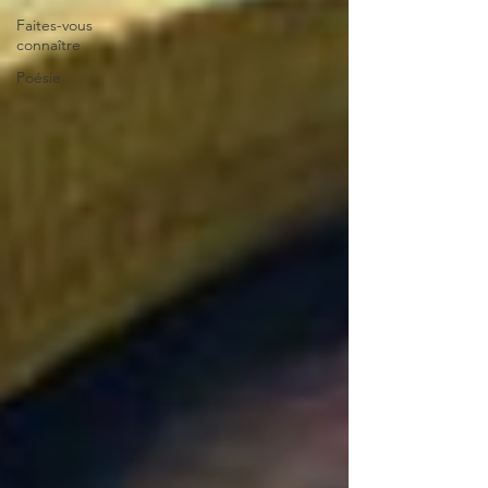
Faites-vous
connaître
Poésie