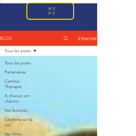
;
ME
NU
S'inscrire
BLOG
Tous les posts
Tous les posts
Partenaires
Camino-
Thérapie
A chacun son
chemin
Vos lectures
Citations sur la
vie
Vos films