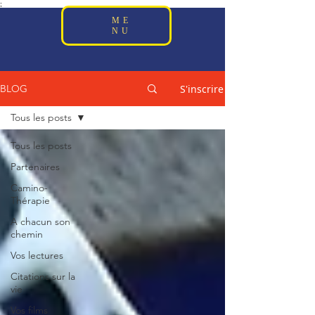
;
ME
NU
S'inscrire
BLOG
Tous les posts
Tous les posts
Partenaires
Camino-
Thérapie
A chacun son
chemin
Vos lectures
Citations sur la
vie
Vos films