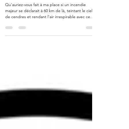
derniers km"
Qu'auriez-vous fait à ma place si un incendie
majeur se déclarait à 60 km de là, teintant le ciel
de cendres et rendant l'air irrespirable avec ce
sentiment que la situation peut vite dégénérer en
enfer. Le 16 août 2025, j'ai décidé de faire
Compostelle autrement, en m'arrêtant juste avant
l'arrivée... J'en ai fait tout un poème :-) buen
camino !! Lionel de Compostelle.