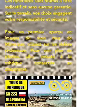
Ces itinéraires sont fournis à titre
indicatif et sans aucune garantie.
Sur le terrain, vos choix engagent
votre responsabilité et sécurité.
Pour un premier aperçu en
images de
mon tour de
Minorque
, cliquez sur les vidéos
ci-dessous. Pour voir plus de
photos, allez ensuite à la
rubrique consacrée au
diaporama
.
CLIQUEZ ICI