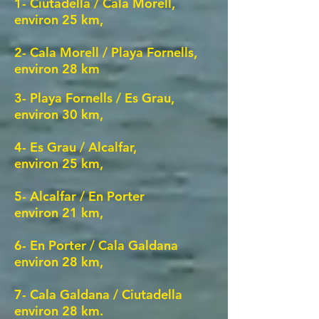
1- Ciutadella / Cala Morell,
environ 25 km,
2- Cala Morell / Playa Fornells,
environ 28 km
3- Playa Fornells / Es Grau,
environ 30 km,
4- Es Grau / Alcalfar,
environ 25 km,
5- Alcalfar / En Porter
environ 21 km,
6- En Porter / Cala Galdana
environ 28 km,
7- Cala Galdana / Ciutadella
environ 28
km.