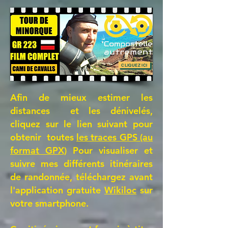
CLIQUEZ ICI
Afin de mieux estimer les
distances et les dénivelés,
cliquez sur le lien suivant pour
obtenir toutes
les traces GPS (au
format GPX)
Pour visualiser et
suivre mes différents itinéraires
de randonnée, téléchargez avant
l'application gratuite
Wikiloc
sur
votre smartphone.