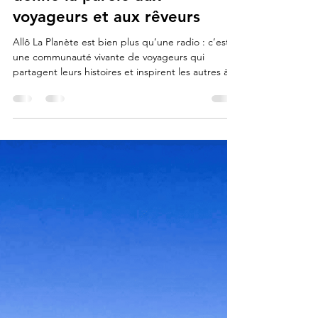
Lionel de Compostelle ✨👣🤩👍
12 nov. 2025
6 min de lecture
Partenaires
Allô La Planète : la radio qui
donne la parole aux
voyageurs et aux rêveurs
Allô La Planète est bien plus qu’une radio : c’est
une communauté vivante de voyageurs qui
partagent leurs histoires et inspirent les autres à
se lancer. J'ai eu le plaisir et l'honneur de
participer à l'une de leurs émission le 3 novembre
2025 pour parler de mon chemin singulier rempli
d'imprévus, par les détours et les montagnes.
Bonne écoute. Lionel de Compostelle