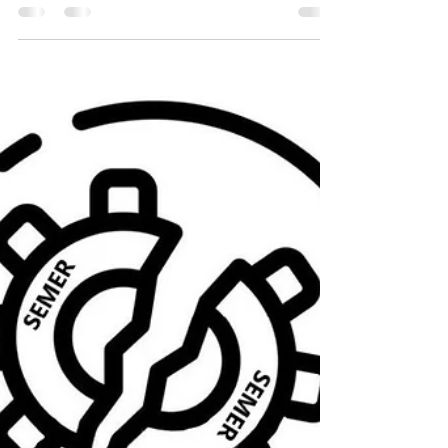
23 avr. 2025
5 min de lecture
A chacun son chemin
Qui est Lionel de Compostelle
?
J'ai voulu tester l'intelligence artificielle en posant
cette question à laquelle il m'est difficile de
répondre. Qui est Lionel de Compostelle ? Voici
ce que m'a répondu Gemini "Deep Research",
outil de l'IA de Google que je teste pour la
première fois (à l'essai gratuitement pendant un
mois).