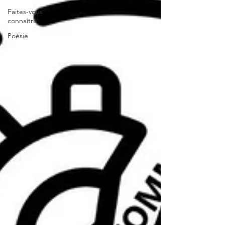
Faites-vous
connaître
Poésie