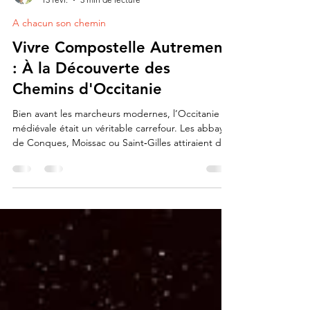
Lionel de Compostelle ✨👣🤩👍
15 févr.
3 min de lecture
A chacun son chemin
Vivre Compostelle Autrement
: À la Découverte des
Chemins d'Occitanie
Bien avant les marcheurs modernes, l’Occitanie
médiévale était un véritable carrefour. Les abbayes
de Conques, Moissac ou Saint‑Gilles attiraient des
pèlerins venus de toute l’Europe.