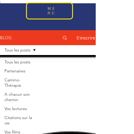
;
ME
NU
S'inscrire
BLOG
Tous les posts
Tous les posts
Partenaires
Camino-
Thérapie
A chacun son
chemin
Vos lectures
Citations sur la
vie
Vos films