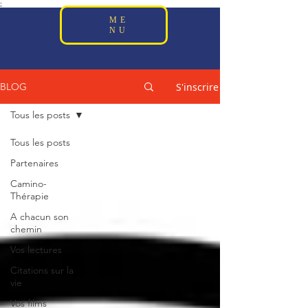
;
ME
NU
S'inscrire
BLOG
Tous les posts
Tous les posts
Partenaires
Camino-
Thérapie
A chacun son
chemin
Vos lectures
Citations sur la
vie
Vos films