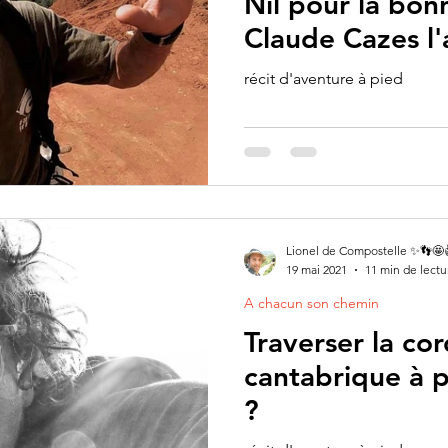
Nil pour la bonn
Claude Cazes l'a
récit d'aventure à pied
Lionel de Compostelle ✨👣🤩
19 mai 2021
11 min de lectu
A chacun son chemin
Traverser la cor
cantabrique à p
?