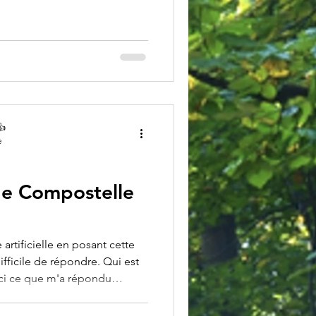
👍
e
de Compostelle
e artificielle en posant cette
ifficile de répondre. Qui est
ci ce que m'a répondu
il de l'IA de Google que je
à l'essai gratuitement pendant