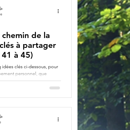
👍
re
 chemin de la
 clés à partager
 41 à 45)
nq idées clés ci-dessous, pour
pement personnel, que
nt-Jacques, riche
sur moi-même et les autres.
aussi loin. Proverbe chinois
elle ​
est d'abord entrer en soi,
👍
der plus pr
e