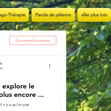
ago-Thérapie
Parole de pèlerins
aller plus loin
Connexion/Inscription
👍
ure
 explore le
lus encore ...
il n'y a qu'un pas