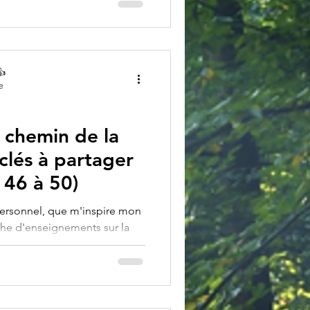
👍
e
 chemin de la
 clés à partager
 46 à 50)
rsonnel, que m'inspire mon
che d'enseignements sur la
res