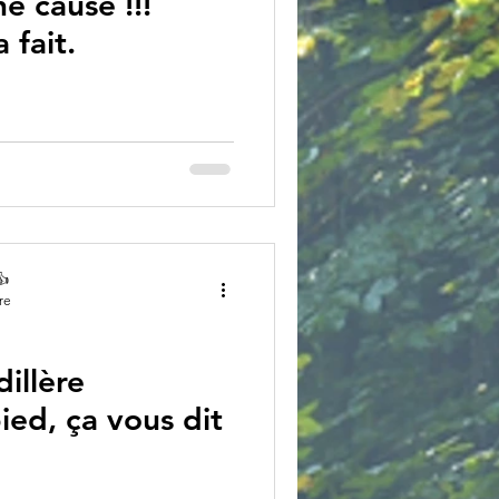
e cause !!!
 fait.
👍
re
dillère
ied, ça vous dit