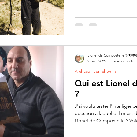
Lionel de Compostelle ✨👣🤩
23 avr. 2025
5 min de lectur
A chacun son chemin
Qui est Lionel 
?
J'ai voulu tester l'intelligenc
question à laquelle il m'est d
Lionel de Compostelle ? Voi
Gemini "Deep Research", out
teste pour la première fois (