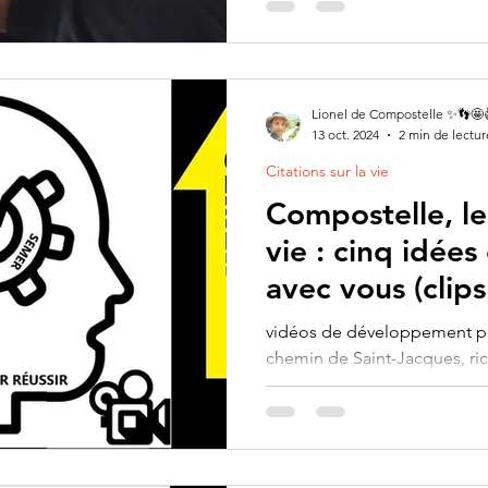
un mois).
Lionel de Compostelle ✨👣🤩
13 oct. 2024
2 min de lectur
Citations sur la vie
Compostelle, le
vie : cinq idées
avec vous (clips
vidéos de développement pe
chemin de Saint-Jacques, ri
vie, sur moi-même et les aut