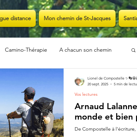
gue distance
Mon chemin de St-Jacques
Santi
Camino-Thérapie
A chacun son chemin
r la vie
Vos films
Faites-vous connaître
Lionel de Compostelle ✨👣🤩
20 sept. 2025
5 min de lect
Vos lectures
Arnaud Lalanne
monde et bien p
De Compostelle à l'écriture, 