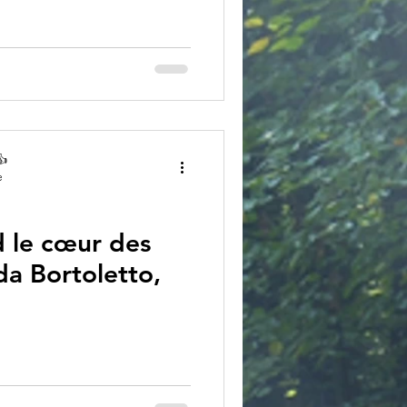
👍
e
d le cœur des
da Bortoletto,