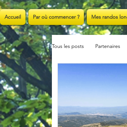
;
Accueil
Par où commencer ?
Mes randos lon
Tous les posts
Partenaires
Vos lectures
Citations su
Poésie