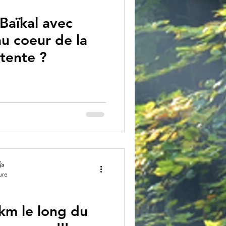
 Baïkal avec
au coeur de la
 tente ?
👍
ure
km le long du