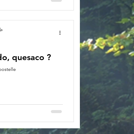
👍
o, quesaco ?
postelle