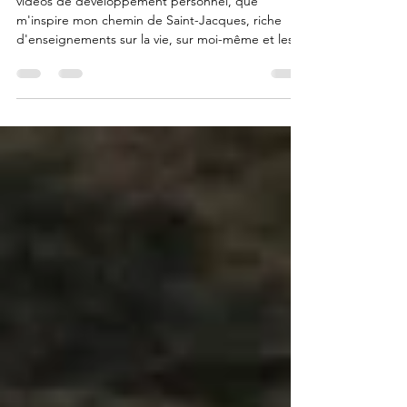
Saint-Jacques-de-Compostelle
vidéos de développement personnel, que
m'inspire mon chemin de Saint-Jacques, riche
d'enseignements sur la vie, sur moi-même et les
autres