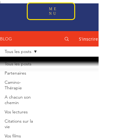
;
ME
NU
S'inscrire
BLOG
Tous les posts
Tous les posts
Partenaires
Camino-
Thérapie
A chacun son
chemin
Vos lectures
Citations sur la
vie
Vos films